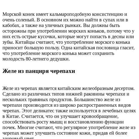
Морской конек имеет кальмароподобную консистенцию и
очень соленый. В основном их можно найти в супах или в
кабобах, а также на уличных рынках. Вы должны быть
осторожны при употреблении морских коньков, потому что у
них есть острые кусочки, которые могут попасть в десны или
зубы. Китайцы считают, что употребление морского конька
приносит большую пользу. Одна китайская пословица гласит,
что употребление морского конька может сохранить
молодость 80-летнего дедушки.
Желе из панциря черепахи
Желе из черепах является китайским желеобразным десертом.
Сделано из различных типов нижней раковины черепахи и
нескольких травяных продуктов. Большинство желе из
черепахи производится из широко распространенных видов
черепах. Этот деликатес также используется в лечебных целях
в Китае. Считается, что он улучшает кровообращение,
способствовать росту мышц и восстановлению функции
почек. Многие считают, что регулярное употребление желе из
черепах может улучшить состояние кожи, придав ей более
здоровый цвет.