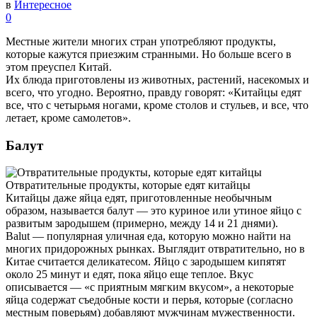
в
Интересное
0
Местные жители многих стран употребляют продукты,
которые кажутся приезжим странными. Но больше всего в
этом преуспел Китай.
Их блюда приготовлены из животных, растений, насекомых и
всего, что угодно. Вероятно, правду говорят: «Китайцы едят
все, что с четырьмя ногами, кроме столов и стульев, и все, что
летает, кроме самолетов».
Балут
Отвратительные продукты, которые едят китайцы
Китайцы даже яйца едят, приготовленные необычным
образом, называется балут — это куриное или утиное яйцо с
развитым зародышем (примерно, между 14 и 21 днями).
Balut — популярная уличная еда, которую можно найти на
многих придорожных рынках. Выглядит отвратительно, но в
Китае считается деликатесом. Яйцо с зародышем кипятят
около 25 минут и едят, пока яйцо еще теплое. Вкус
описывается — «с приятным мягким вкусом», а некоторые
яйца содержат съедобные кости и перья, которые (согласно
местным поверьям) добавляют мужчинам мужественности.