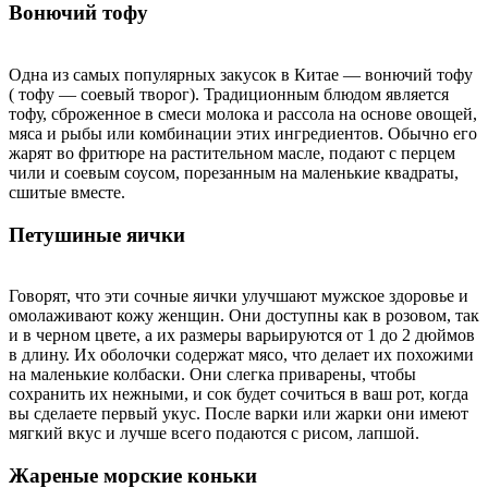
Вонючий тофу
Одна из самых популярных закусок в Китае — вонючий тофу
( тофу — соевый творог). Традиционным блюдом является
тофу, сброженное в смеси молока и рассола на основе овощей,
мяса и рыбы или комбинации этих ингредиентов. Обычно его
жарят во фритюре на растительном масле, подают с перцем
чили и соевым соусом, порезанным на маленькие квадраты,
сшитые вместе.
Петушиные яички
Говорят, что эти сочные яички улучшают мужское здоровье и
омолаживают кожу женщин. Они доступны как в розовом, так
и в черном цвете, а их размеры варьируются от 1 до 2 дюймов
в длину. Их оболочки содержат мясо, что делает их похожими
на маленькие колбаски. Они слегка приварены, чтобы
сохранить их нежными, и сок будет сочиться в ваш рот, когда
вы сделаете первый укус. После варки или жарки они имеют
мягкий вкус и лучше всего подаются с рисом, лапшой.
Жареные морские коньки