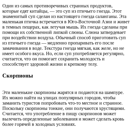
Один из самых противоречивых странных продуктов,
которые едят китайцы, — это суп из птичьего гнезда. Этот
знаменитый суп сделан из настоящего гнезда саланганы. Эта
маленькая птичка встречается в Юго-Восточной Азии и живет
в темных пещерах, как летучая мышь. Их гнезда сделаны при
помощи их собственной липкой слюны. Слюна затвердевает
при воздействии воздуха. Обычный способ приготовить суп
из птичьего гнезда — медленно пропаривать его после
замачивания в воде. Текстура гнезда мягкая, как желе, но не
имеет особого вкуса. Но, если суп употребляется регулярно,
считается, что он помогает сохранить молодость и
способствует здоровой жизни и крепкому телу.
Скорпионы
Эти маленькие скорпионы жарятся и подаются на шампуре.
Их можно найти на улицах популярных городов, чтобы
заманить туристов попробовать что-то местное и странное.
Поскольку скорпионы тонкие, они получаются хрустящими.
Считается, что употребление в пищу скорпионов может
вылечить определенные заболевания и может сделать кровь
более горячей в холодных условиях.