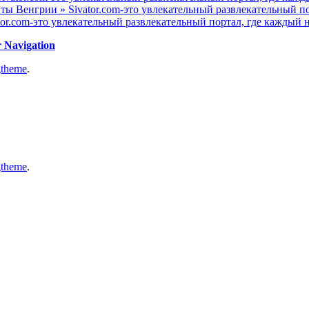
ы Венгрии » Sivator.com-это увлекательный развлекательный по
tor.com-это увлекательный развлекательный портал, где каждый н
r Navigation
gtheme
.
gtheme
.