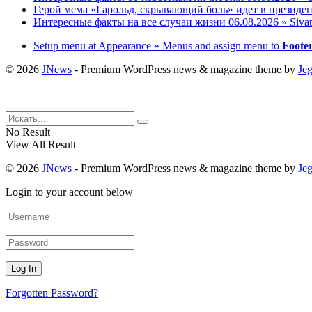
Герой мема «Гарольд, скрывающий боль» идет в президент
Интересные факты на все случаи жизни 06.08.2026 » Siva
Setup menu at Appearance » Menus and assign menu to
Foote
© 2026
JNews
- Premium WordPress news & magazine theme by
Je
No Result
View All Result
© 2026
JNews
- Premium WordPress news & magazine theme by
Je
Login to your account below
Forgotten Password?