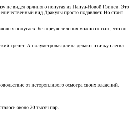
разу не видел орлиного попугая из Папуа-Новой Гвинеи. Это
 величественный вид Дракулы просто подавляет. Но стоит
ловых попугаев. Без преувеличения можно сказать, что он
екий трепет. А полуметровая длина делают птичку слегка
довольствие от неторопливого осмотра своих владений.
талось около 20 тысяч пар.