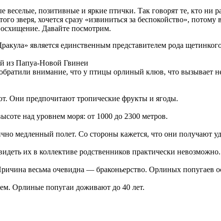
е веселые, позитивные и яркие птички. Так говорят те, кто ни 
ого зверя, хочется сразу «извиниться за беспокойство», потому
 восхищение. Давайте посмотрим.
«Дракула» является единственным представителем рода щетинкого
 обратили внимание, что у птицы орлиный клюв, что вызывает н
ьют. Они предпочитают тропические фрукты и ягоды.
ысоте над уровнем моря: от 1000 до 2300 метров.
ично медленный полет. Со стороны кажется, что они получают у
видеть их в коллективе родственников практически невозможно.
Причина весьма очевидна — браконьерство. Орлиных попугаев ос
елем. Орлиные попугаи доживают до 40 лет.