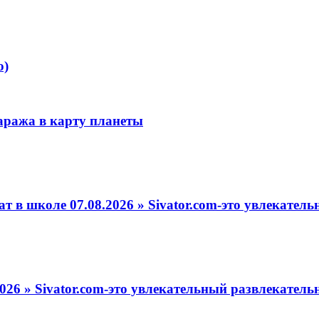
о)
аража в карту планеты
т в школе 07.08.2026 » Sivator.com-это увлекате
26 » Sivator.com-это увлекательный развлекательн