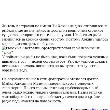
Житель Австралии по имени Ти Хокин на днях отправился на
рыбалку, где по случайности достал из воды очень странное
существо, которое его серьезно напугало. Необычная рыба
зацепилась за крючок своим хвостом, поэтому Хокину удалось
хорошо рассмотреть свой улов.
У пойманной рыбы не было глаз, кожа была покрыта мелкими
шипами, а рот — полон острых зубов. Рыбаку удалось сделать
несколько снимков, после чего он выпустил это существо
обратно в воду.
На опубликованные в сети фотографии отозвался доктор
Майкл Хаммел из Музея и галереи искусств северных
территорий. По его словам, этот вид глубоководных рыб
очень редко можно увидеть своими глазами. Называется он
«занзибарский тениоид», а обитает у самого дна и крайне
редко поднимается на поверхность.
Источник:
sivator.com