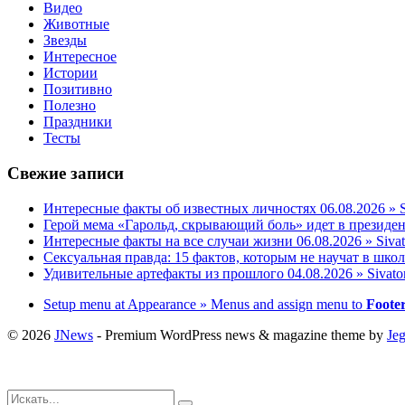
Видео
Животные
Звезды
Интересное
Истории
Позитивно
Полезно
Праздники
Тесты
Свежие записи
Интересные факты об известных личностях 06.08.2026 » S
Герой мема «Гарольд, скрывающий боль» идет в президент
Интересные факты на все случаи жизни 06.08.2026 » Siva
Сексуальная правда: 15 фактов, которым не научат в школ
Удивительные артефакты из прошлого 04.08.2026 » Sivato
Setup menu at Appearance » Menus and assign menu to
Foote
© 2026
JNews
- Premium WordPress news & magazine theme by
Je