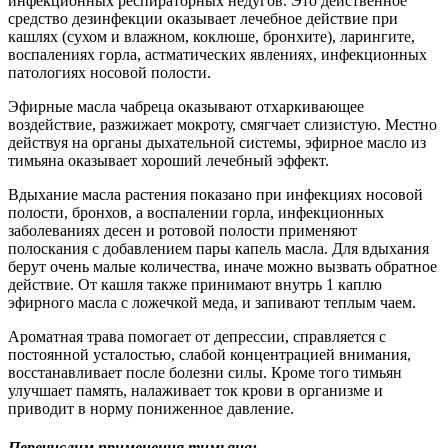
инфекционных респираторных недугов. Это действенное
средство дезинфекции оказывает лечебное действие при
кашлях (сухом и влажном, коклюше, бронхите), ларингите,
воспалениях горла, астматических явлениях, инфекционных
патологиях носовой полости.
Эфирные масла чабреца оказывают отхаркивающее
воздействие, разжижает мокроту, смягчает слизистую. Местно
действуя на органы дыхательной системы, эфирное масло из
тимьяна оказывает хороший лечебный эффект.
Вдыхание масла растения показано при инфекциях носовой
полости, бронхов, а воспалении горла, инфекционных
заболеваниях десен и ротовой полости применяют
полоскания с добавлением пары капель масла. Для вдыхания
берут очень малые количества, иначе можно вызвать обратное
действие. От кашля также принимают внутрь 1 каплю
эфирного масла с ложечкой меда, и запивают теплым чаем.
Ароматная трава помогает от депрессии, справляется с
постоянной усталостью, слабой концентрацией внимания,
восстанавливает после болезни силы. Кроме того тимьян
улучшает память, налаживает ток крови в организме и
приводит в норму пониженное давление.
Перечислим применения тимьяна: