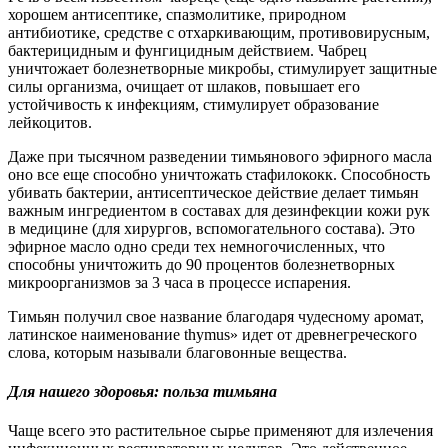
хорошем антисептике, спазмолитике, природном
антибиотике, средстве с отхаркивающим, противовирусным,
бактерицидным и фунгицидным действием. Чабрец
уничтожает болезнетворные микробы, стимулирует защитные
силы организма, очищает от шлаков, повышает его
устойчивость к инфекциям, стимулирует образование
лейкоцитов.
Даже при тысячном разведении тимьянового эфирного масла
оно все еще способно уничтожать стафилококк. Способность
убивать бактерии, антисептическое действие делает тимьян
важным ингредиентом в составах для дезинфекции кожи рук
в медицине (для хирургов, вспомогательного состава). Это
эфирное масло одно среди тех немногочисленных, что
способны уничтожить до 90 процентов болезнетворных
микроорганизмов за 3 часа в процессе испарения.
Тимьян получил свое название благодаря чудесному аромат,
латинское наименование thymus» идет от древнегреческого
слова, которым называли благовонные вещества.
Для нашего здоровья: польза тимьяна
Чаще всего это растительное сырье применяют для излечения