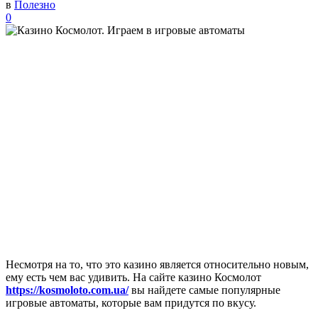
в
Полезно
0
Несмотря на то, что это казино является относительно новым,
ему есть чем вас удивить. На сайте казино Космолот
https://kosmoloto.com.ua/
вы найдете самые популярные
игровые автоматы, которые вам придутся по вкусу.