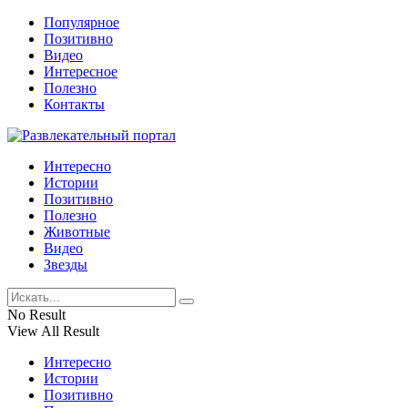
Популярное
Позитивно
Видео
Интересное
Полезно
Контакты
Интересно
Истории
Позитивно
Полезно
Животные
Видео
Звезды
No Result
View All Result
Интересно
Истории
Позитивно