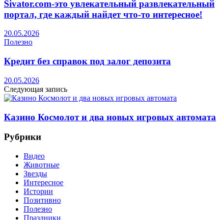
Sivator.com-это увлекательный развлекательный
портал, где каждый найдет что-то интересное!
20.05.2026
Полезно
Кредит без справок под залог депозита
20.05.2026
Следующая запись
Казино Космолот и два новых игровых автомата
Рубрики
Видео
Животные
Звезды
Интересное
Истории
Позитивно
Полезно
Праздники