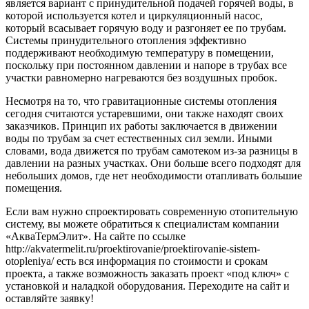
является вариант с принудительной подачей горячей воды, в
которой используется котел и циркуляционный насос,
который всасывает горячую воду и разгоняет ее по трубам.
Системы принудительного отопления эффективно
поддерживают необходимую температуру в помещении,
поскольку при постоянном давлении и напоре в трубах все
участки равномерно нагреваются без воздушных пробок.
Несмотря на то, что гравитационные системы отопления
сегодня считаются устаревшими, они также находят своих
заказчиков. Принцип их работы заключается в движении
воды по трубам за счет естественных сил земли. Иными
словами, вода движется по трубам самотеком из-за разницы в
давлении на разных участках. Они больше всего подходят для
небольших домов, где нет необходимости отапливать большие
помещения.
Если вам нужно спроектировать современную отопительную
систему, вы можете обратиться к специалистам компании
«АкваТермЭлит». На сайте по ссылке
http://akvatermelit.ru/proektirovanie/proektirovanie-sistem-
otopleniya/ есть вся информация по стоимости и срокам
проекта, а также возможность заказать проект «под ключ» с
установкой и наладкой оборудования. Переходите на сайт и
оставляйте заявку!