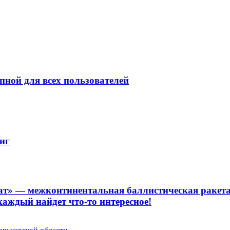
пной для всех пользователей
иг
ат» — межконтинентальная баллистическая ракета г
каждый найдет что-то интересное!