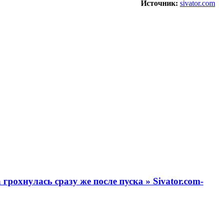
Источник:
sivator.com
рохнулась сразу же после пуска » Sivator.com-