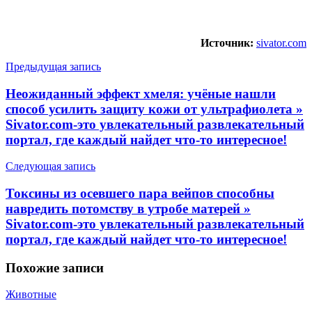
Источник:
sivator.com
Предыдущая запись
Неожиданный эффект хмеля: учёные нашли
способ усилить защиту кожи от ультрафиолета »
Sivator.com-это увлекательный развлекательный
портал, где каждый найдет что-то интересное!
Следующая запись
Токсины из осевшего пара вейпов способны
навредить потомству в утробе матерей »
Sivator.com-это увлекательный развлекательный
портал, где каждый найдет что-то интересное!
Похожие
записи
Животные