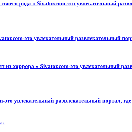
своего рода » Sivator.com-это увлекательный разв
ator.com-это увлекательный развлекательный порт
т из хоррора » Sivator.com-это увлекательный раз
m-это увлекательный развлекательный портал, где