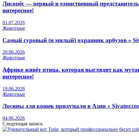
Лисопёс — первый и единственный представитель 
интересное!
01.07.2026
Животные
Самый суровый (и милый) охранник арбузов » Siv
20.06.2026
Животные
Африке живёт птица, которая выглядит как мутан
интересное!
19.06.2026
Животные
Лосины для кошек придумали в Азии » Sivator.co
04.06.2026
Следующая запись