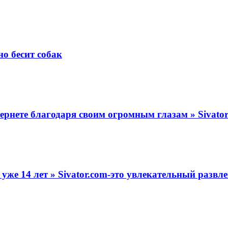
о бесит собак
тернете благодаря своим огромным глазам » Sivat
 уже 14 лет » Sivator.com-это увлекательный разв