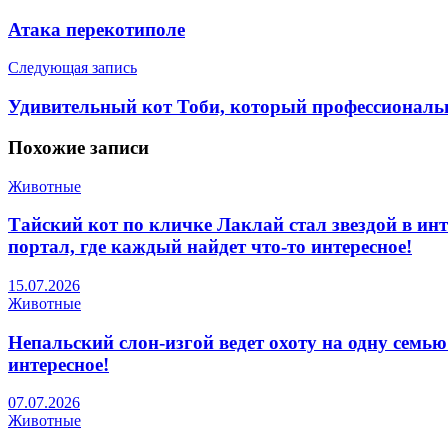
Атака перекотиполе
Следующая запись
Удивительный кот Тоби, который профессиональн
Похожие
записи
Животные
Тайский кот по кличке Лаклай стал звездой в ин
портал, где каждый найдет что-то интересное!
15.07.2026
Животные
Непальский слон-изгой ведет охоту на одну семью
интересное!
07.07.2026
Животные