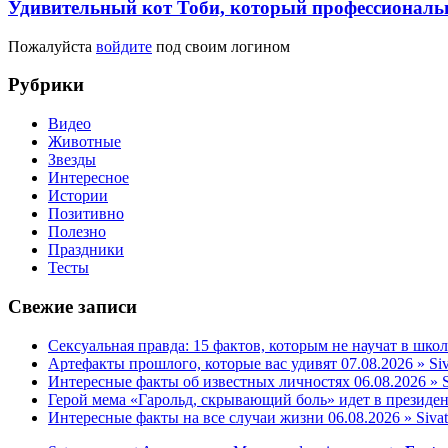
Удивительный кот Тоби, который профессиональн
Пожалуйста
войдите
под своим логином
Рубрики
Видео
Животные
Звезды
Интересное
Истории
Позитивно
Полезно
Праздники
Тесты
Свежие записи
Сексуальная правда: 15 фактов, которым не научат в школ
Артефакты прошлого, которые вас удивят 07.08.2026 » Si
Интересные факты об известных личностях 06.08.2026 » S
Герой мема «Гарольд, скрывающий боль» идет в президент
Интересные факты на все случаи жизни 06.08.2026 » Siva