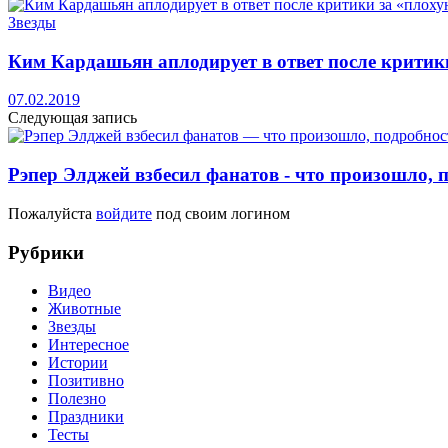
Звезды
Ким Кардашьян аплодирует в ответ после критик
07.02.2019
Следующая запись
Рэпер Элджей взбесил фанатов - что произошло, п
Пожалуйста
войдите
под своим логином
Рубрики
Видео
Животные
Звезды
Интересное
Истории
Позитивно
Полезно
Праздники
Тесты