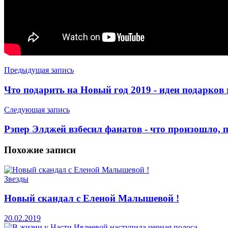
Предыдущая запись
Что подарить на Новый год 2019 - идеи подарков
Следующая запись
Рэпер Элджей взбесил фанатов - что произошло, п
Похожие
записи
Звезды
Новый скандал с Еленой Малышевой !
20.02.2019